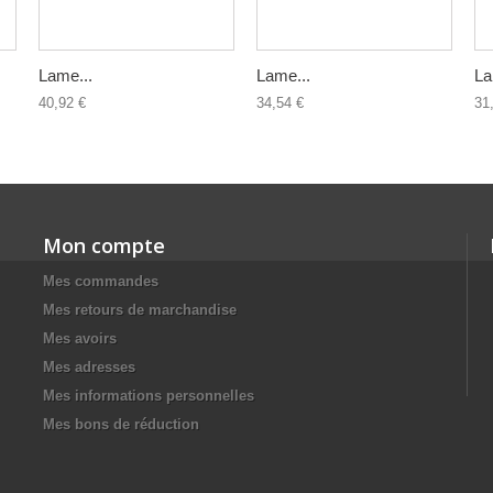
Lame...
Lame...
La
40,92 €
34,54 €
31
Mon compte
Mes commandes
Mes retours de marchandise
Mes avoirs
Mes adresses
Mes informations personnelles
Mes bons de réduction