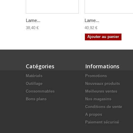
Lame...
Lame...
38,40 €
40,92 €
Ajouter au panier
Catégories
Informations
Matériels
Promotions
Outillage
Nouveaux produits
Consommables
Meilleures ventes
Bons plans
Nos magasins
Conditions de vente
A propos
Paiement sécurisé