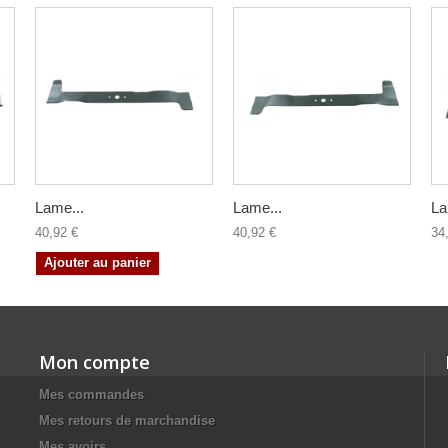
Lame...
Lame...
La
40,92 €
40,92 €
34
Ajouter au panier
Mon compte
Mes commandes
Mes retours de marchandise
Mes avoirs