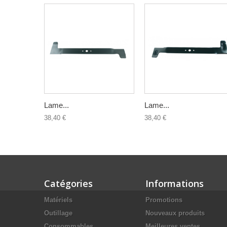
Lame...
Lame...
38,40 €
38,40 €
Catégories
Informations
Matériels
Promotions
Outillage
Nouveaux produits
Consommables
Meilleures ventes