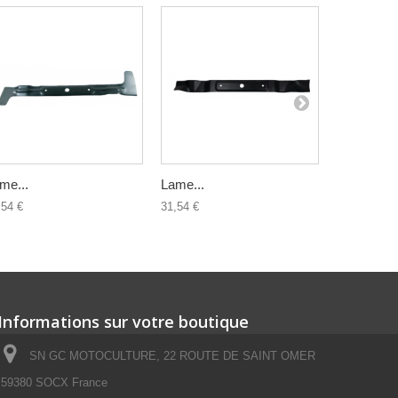
me...
Lame...
Lame...
,54 €
31,54 €
47,52 €
Informations sur votre boutique
SN GC MOTOCULTURE, 22 ROUTE DE SAINT OMER
59380 SOCX France