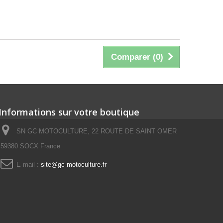
Comparer (
0
)
Informations sur votre boutique
SN GC MOTOCULTURE, 22 ROUTE DE SAINT OMER
59380 SOCX France
E-mail :
site@gc-motoculture.fr