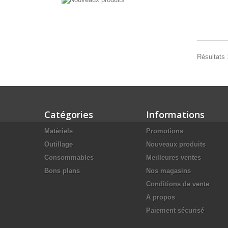
Résultats 1
Catégories
Informations
Matériels
Promotions
Outillage
Nouveaux produits
Consommables
Meilleures ventes
Bons plans
Nos magasins
Conditions de vente
A propos
Paiement sécurisé