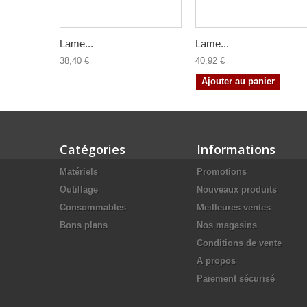
Lame...
Lame...
38,40 €
40,92 €
Ajouter au panier
Catégories
Informations
Matériels
Promotions
Outillage
Nouveaux produits
Consommables
Meilleures ventes
Bons plans
Nos magasins
Conditions de vente
A propos
Paiement sécurisé