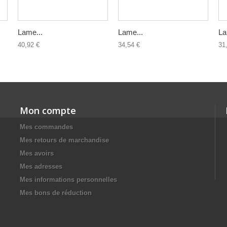
Lame...
Lame...
La
40,92 €
34,54 €
31
Mon compte
Mes commandes
Mes retours de marchandise
Mes avoirs
Mes adresses
Mes informations personnelles
Mes bons de réduction