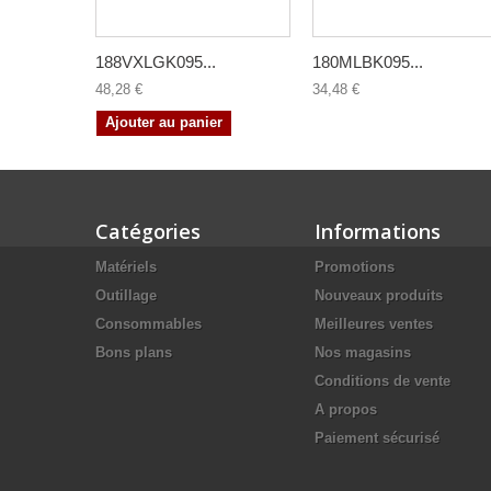
188VXLGK095...
180MLBK095...
48,28 €
34,48 €
Ajouter au panier
Catégories
Informations
Matériels
Promotions
Outillage
Nouveaux produits
Consommables
Meilleures ventes
Bons plans
Nos magasins
Conditions de vente
A propos
Paiement sécurisé