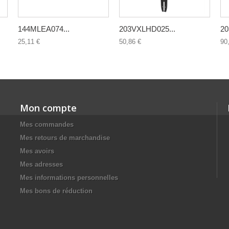
144MLEA074...
203VXLHD025...
20
25,11 €
50,86 €
90
Mon compte
Mes commandes
Mes retours de marchandise
Mes avoirs
Mes adresses
Mes informations personnelles
Mes bons de réduction