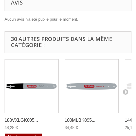
AVIS
Aucun avis n'a été publié pour le moment.
30 AUTRES PRODUITS DANS LA MÊME
CATÉGORIE :
188VXLGK095...
180MLBK095...
144M
48,28 €
34,48 €
25,11 