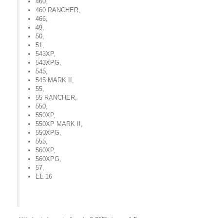
460
,
460 RANCHER
,
466
,
49
,
50
,
51
,
543XP
,
543XPG
,
545
,
545 MARK II
,
55
,
55 RANCHER
,
550
,
550XP
,
550XP MARK II
,
550XPG
,
555
,
560XP
,
560XPG
,
57
,
EL 16