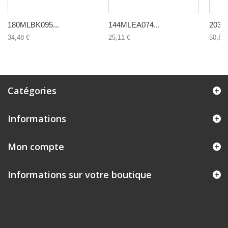
180MLBK095...
144MLEA074...
203V
34,48 €
25,11 €
50,86 
Catégories
Informations
Mon compte
Informations sur votre boutique