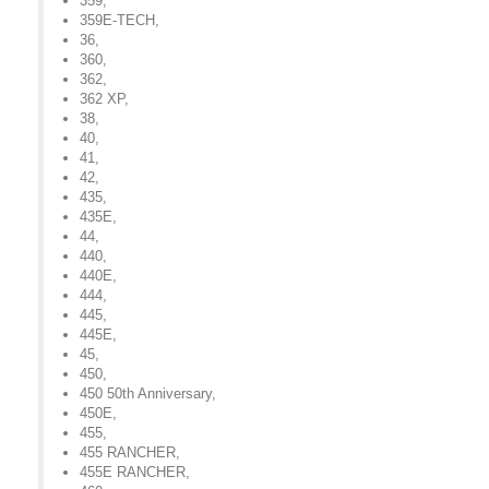
359
,
359E-TECH
,
36
,
360
,
362
,
362 XP
,
38
,
40
,
41
,
42
,
435
,
435E
,
44
,
440
,
440E
,
444
,
445
,
445E
,
45
,
450
,
450 50th Anniversary
,
450E
,
455
,
455 RANCHER
,
455E RANCHER
,