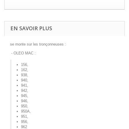
EN SAVOIR PLUS
se monte sur les tronçonneuses :
- OLEO MAC :
156
,
162
,
938
,
940
,
941
,
942
,
945
,
946
,
950
,
950A
,
951
,
956
,
962