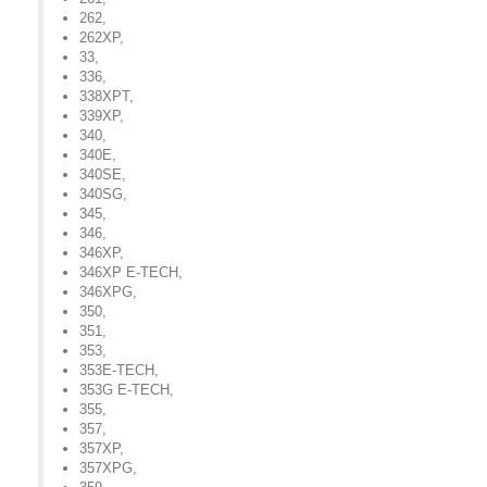
262
,
262XP
,
33
,
336
,
338XPT
,
339XP
,
340
,
340E
,
340SE
,
340SG
,
345
,
346
,
346XP
,
346XP E-TECH
,
346XPG
,
350
,
351
,
353
,
353E-TECH
,
353G E-TECH
,
355
,
357
,
357XP
,
357XPG
,