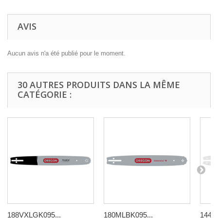
AVIS
Aucun avis n'a été publié pour le moment.
30 AUTRES PRODUITS DANS LA MÊME
CATÉGORIE :
188VXLGK095...
180MLBK095...
144M