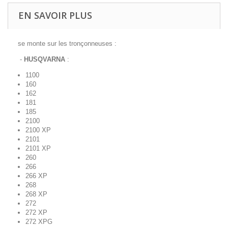
EN SAVOIR PLUS
se monte sur les tronçonneuses :
-
HUSQVARNA
:
1100
160
162
181
185
2100
2100 XP
2101
2101 XP
260
266
266 XP
268
268 XP
272
272 XP
272 XPG