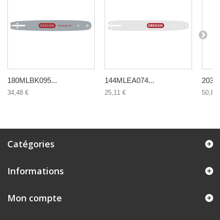
180MLBK095...
144MLEA074...
203V
34,48 €
25,11 €
50,86 
Catégories
Informations
Mon compte