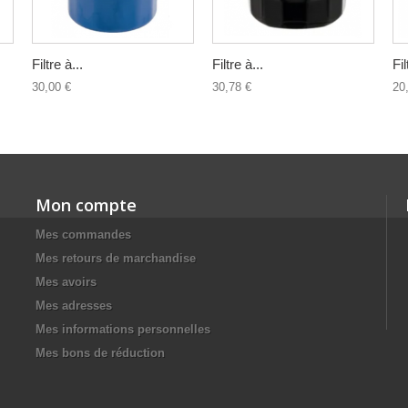
Filtre à...
Filtre à...
Fil
30,00 €
30,78 €
20
Mon compte
Mes commandes
Mes retours de marchandise
Mes avoirs
Mes adresses
Mes informations personnelles
Mes bons de réduction