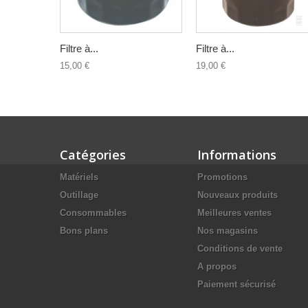
Filtre à...
Filtre à...
15,00 €
19,00 €
Catégories
Informations
Matériels
Promotions
Outillage
Nouveaux produits
Consommables
Meilleures ventes
Bons plans
Nos magasins
Conditions de vente
A propos
Paiement sécurisé