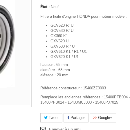
État :
Neuf
Filtre à huile d'origine HONDA pour moteur modèle :
GCV520 R/ U
GCV530 R/ U
GX360 K1
GXV520 U
GXV530 R / U
GXV610 K1 / R1 / U1
GXV620 K1 / U1
hauteur : 68 mm
diamètre : 68 mm
alésage : 20 mm
Référence constructeur : 15400ZZ3003
Remplace les anciennes références : 15400PFB004 -
15400PFB014 - 15400MCJ000 - 15400PJ7015
Tweet
Partager
Google+
Envoyer à un ami