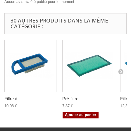
Aucun avis n'a été publié pour le moment.
30 AUTRES PRODUITS DANS LA MÊME
CATÉGORIE :
Filtre à...
Pré-filtre...
Filtre 
10,08 €
7,87 €
12,36 
Ajouter au panier