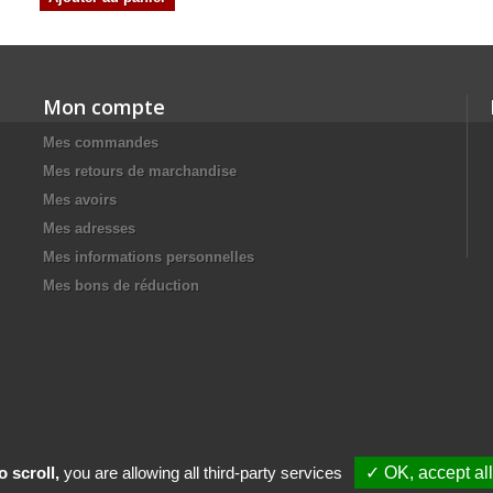
Mon compte
Mes commandes
Mes retours de marchandise
Mes avoirs
Mes adresses
Mes informations personnelles
Mes bons de réduction
 scroll,
you are allowing all third-party services
✓ OK, accept all
Gestion des cookies