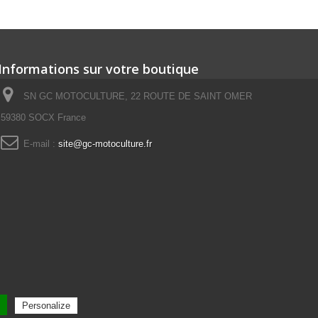
Informations sur votre boutique
SN GC MOTOCULTURE, 22 ROUTE DE SAINT OMER
59380 SOCX France
E-mail :
site@gc-motoculture.fr
Personalize