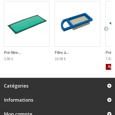
Pré-filtre...
Filtre à...
Pré-fil
3,96 €
10,08 €
7,87 €
Ajou
Catégories
Informations
Mon compte