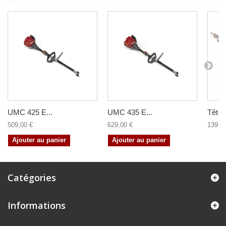
UMC 425 E...
UMC 435 E...
Tête..
509,00 €
629,00 €
139,0
Ajouter au panier
Ajouter au panier
Catégories
Informations