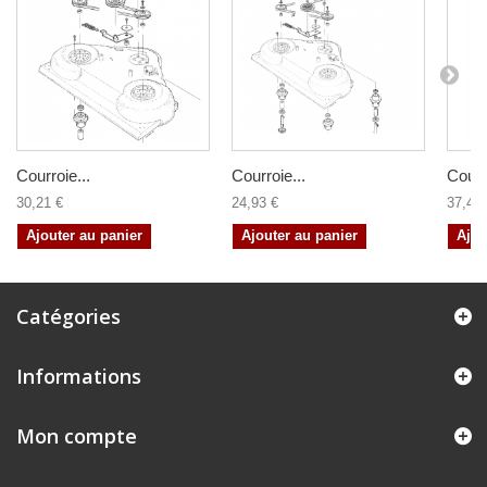
Courroie...
Courroie...
Courr
30,21 €
24,93 €
37,44 
Ajouter au panier
Ajouter au panier
Ajou
Catégories
Informations
Mon compte