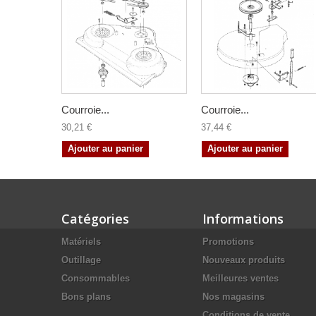
Courroie...
Courroie...
30,21 €
37,44 €
Ajouter au panier
Ajouter au panier
Catégories
Informations
Matériels
Promotions
Outillage
Nouveaux produits
Consommables
Meilleures ventes
Bons plans
Nos magasins
Conditions de vente