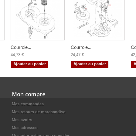
Courroie...
Courroie...
Co
44,73 €
24,47 €
42
Ajouter au panier
Ajouter au panier
A
Mon compte
Mes commandes
Mes retours de marchandise
Mes avoirs
Mes adresses
Mes informations personnelles