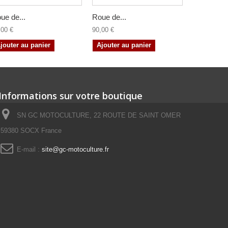
ue de...
Roue de...
Roue de...
,00 €
90,00 €
136,00 €
jouter au panier
Ajouter au panier
Ajouter a
Informations sur votre boutique
SN GC MOTOCULTURE, 22 ROUTE DE SAINT OMER
59380 SOCX France
E-mail :
site@gc-motoculture.fr