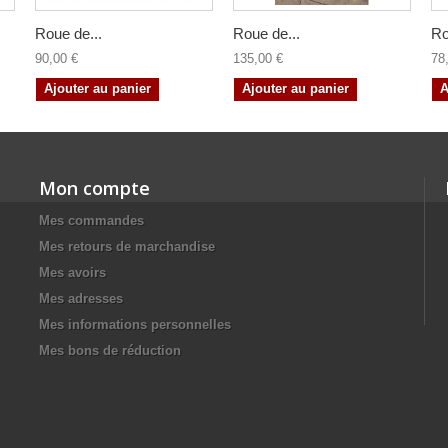
Roue de...
Roue de...
Ro
90,00 €
135,00 €
78
Ajouter au panier
Ajouter au panier
A
Mon compte
Mes commandes
Mes retours de marchandise
Mes avoirs
Mes adresses
Mes informations personnelles
Mes bons de réduction