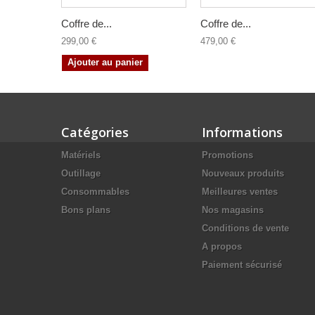
Coffre de...
Coffre de...
299,00 €
479,00 €
Ajouter au panier
Catégories
Informations
Matériels
Promotions
Outillage
Nouveaux produits
Consommables
Meilleures ventes
Bons plans
Nos magasins
Conditions de vente
A propos
Paiement sécurisé