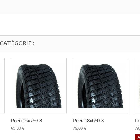
CATÉGORIE :
Pneu 16x750-8
Pneu 18x650-8
Pn
63,00 €
79,00 €
79
A