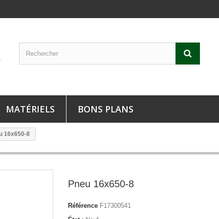
MATÉRIELS
BONS PLANS
u 16x650-8
Pneu 16x650-8
Référence
F17300541