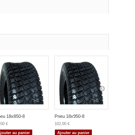
eu 18x850-8
Pneu 18x950-8
Pneu 20x8
,00 €
102,00 €
71,00 €
jouter au panier
Ajouter au panier