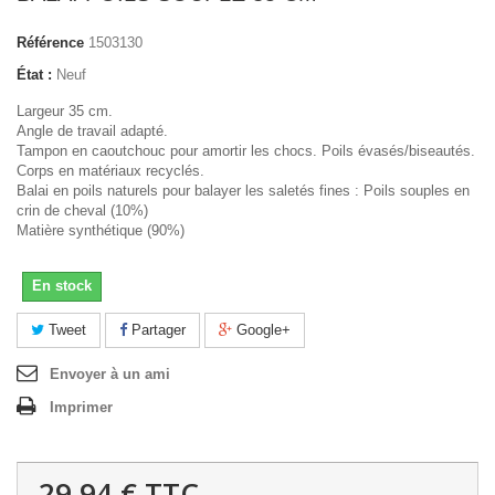
Référence
1503130
État :
Neuf
Largeur 35 cm.
Angle de travail adapté.
Tampon en caoutchouc pour amortir les chocs. Poils évasés/biseautés.
Corps en matériaux recyclés.
Balai en poils naturels pour balayer les saletés fines : Poils souples en
crin de cheval (10%)
Matière synthétique (90%)
En stock
Tweet
Partager
Google+
Envoyer à un ami
Imprimer
29,94 €
TTC