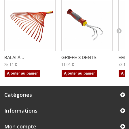
BALAI À...
GRIFFE 3 DENTS
EMIE
25,14 €
11,94 €
73,14 
Ajouter au panier
Ajouter au panier
Ajou
Catégories
Informations
Mon compte