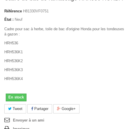
Référence
H81330VF0751
État :
Neuf
Cadre pour sac à herbe, toile de bac d'origine Honda pour les tondeuses
à gazon :
HRH536
HRH536K1
HRH536K2
HRH536K3
HRH536K4
En stock
Tweet
Partager
Google+
Envoyer à un ami
Imprimer