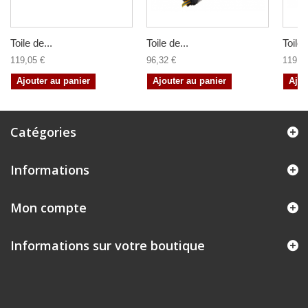
Toile de...
Toile de...
Toile 
119,05 €
96,32 €
119,0
Ajouter au panier
Ajouter au panier
Ajou
Catégories
Informations
Mon compte
Informations sur votre boutique