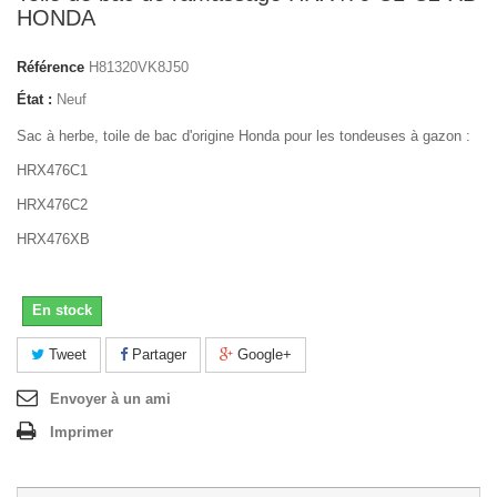
HONDA
Référence
H81320VK8J50
État :
Neuf
Sac à herbe, toile de bac d'origine Honda pour les tondeuses à gazon :
HRX476C1
HRX476C2
HRX476XB
En stock
Tweet
Partager
Google+
Envoyer à un ami
Imprimer