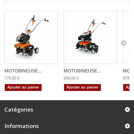
MOTOBINEUSE...
MOTOBINEUSE...
MOTO
779,00 €
849,00 €
879,0
Ajouter au panier
Ajouter au panier
Ajou
Catégories
Informations