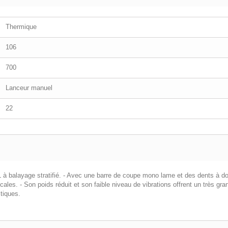
Thermique
106
700
Lanceur manuel
22
à balayage stratifié. - Avec une barre de coupe mono lame et des dents à doubl
ales. - Son poids réduit et son faible niveau de vibrations offrent un très gra
tiques.