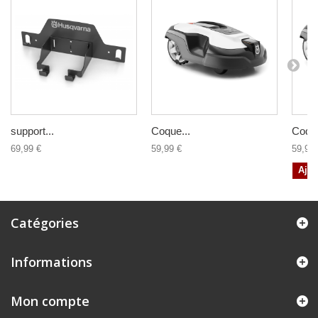
support...
Coque...
Coque
69,99 €
59,99 €
59,99 
Ajou
Catégories
Informations
Mon compte