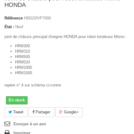
HONDA
Référence
H50103VP7000
État :
Neuf
joint de châssis principal d'origine HONDA pour robot tondeuse Miimo :
HRM300
HRM310
HRM500
HRM520
HRM1000
HRM1500
repère n° 4 sur schéma ci-contre
En stock
Tweet
Partager
Google+
Envoyer à un ami
Imprimer