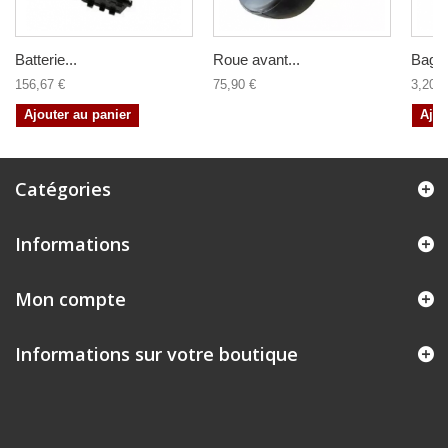
Batterie...
Roue avant...
Bague
156,67 €
75,90 €
3,20 €
Ajouter au panier
Ajou
Catégories
Informations
Mon compte
Informations sur votre boutique