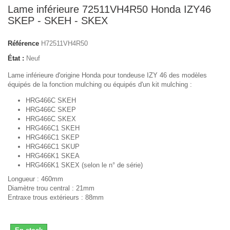
Lame inférieure 72511VH4R50 Honda IZY46
SKEP - SKEH - SKEX
Référence
H72511VH4R50
État :
Neuf
Lame inférieure d'origine Honda pour tondeuse IZY 46 des modèles
équipés de la fonction mulching ou équipés d'un kit mulching :
HRG466C SKEH
HRG466C SKEP
HRG466C SKEX
HRG466C1 SKEH
HRG466C1 SKEP
HRG466C1 SKUP
HRG466K1 SKEA
HRG466K1 SKEX (selon le n° de série)
Longueur : 460mm
Diamètre trou central : 21mm
Entraxe trous extérieurs : 88mm