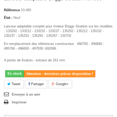
Référence
03-480
État :
Neuf
Lanceur adaptable complet pour moteur Briggs Stratton sur les modèles
: 133202 - 133212 - 133232 - 133237 - 135202 - 135212 - 135232 -
135237 - 135252 - 135292 - 135297 - 135702
En remplacement des références constructeur : 494782 - 494846 -
495766 - 496650 - 497830 -692696
4 points de fixation - entraxe de 161 mm
En stock
Attention : dernières pièces disponibles !
Tweet
Partager
Google+
Envoyer à un ami
Imprimer