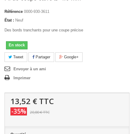
Référence
0000-930-3611
État :
Neuf
Des bords tranchants pour une coupe précise
En stock
Tweet
Partager
Google+
Envoyer à un ami
Imprimer
13,52 €
TTC
-35%
20,80 €
TTC