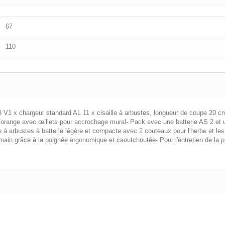
67
110
8 V1 x chargeur standard AL 11 x cisaille à arbustes, longueur de coupe 20 cm
orange avec œillets pour accrochage mural- Pack avec une batterie AS 2 et un
le à arbustes à batterie légère et compacte avec 2 couteaux pour l'herbe et les 
main grâce à la poignée ergonomique et caoutchoutée- Pour l'entretien de la pr