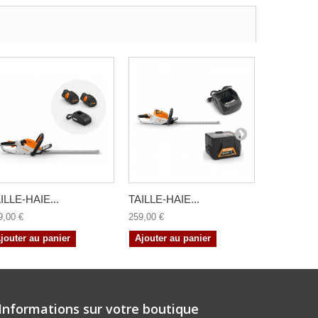
ILLE-HAIE...
TAILLE-HAIE...
TAILLE-HA
9,00 €
259,00 €
369,00 €
jouter au panier
Ajouter au panier
Ajouter a
Informations sur votre boutique